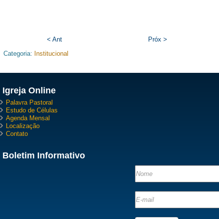
< Ant
Próx >
Categoria:
Institucional
Igreja Online
Palavra Pastoral
Estudo de Células
Agenda Mensal
Localização
Contato
Boletim Informativo