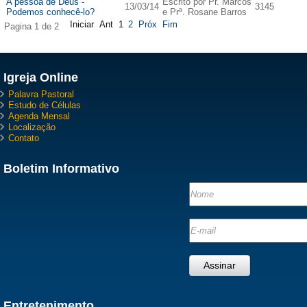
A pessoa de Deus -
Escrito por Pr. Marcos
13/03/14
3145
Podemos conhecê-lo?
e Prª. Rosane Barros
Iniciar
Ant
1
2
Próx
Fim
Pagina 1 de 2
Igreja Online
Palavra Pastoral
Estudo de Células
Agenda Mensal
Localização
Contato
Boletim Informativo
Entretenimento