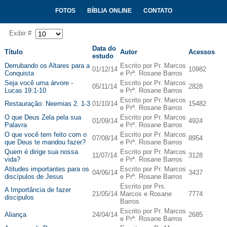
FOTOS
BÍBLIA ONLINE
CONTATO
Exibir #
Data do
Título
Autor
Acessos
estudo
Derrubando os Altares para a
Escrito por Pr. Marcos
01/12/14
10982
Conquista
e Prª. Rosane Barros
Seja você uma árvore -
Escrito por Pr. Marcos
05/11/14
2828
Lucas 19:1-10
e Prª. Rosane Barros
Escrito por Pr. Marcos
Restauração: Neemias 2. 1-3
01/10/14
15482
e Prª. Rosane Barros
O que Deus Zela pela sua
Escrito por Pr. Marcos
01/09/14
4924
Palavra
e Prª. Rosane Barros
O que você tem feito com o
Escrito por Pr. Marcos
07/08/14
8954
que Deus te mandou fazer?
e Prª. Rosane Barros
Quem é dirige sua nossa
Escrito por Pr. Marcos
11/07/14
3128
vida?
e Prª. Rosane Barros
Atitudes importantes para os
Escrito por Pr. Marcos
04/06/14
3437
discípulos de Jesus
e Prª. Rosane Barros
Escrito por Prs.
A Importância de fazer
21/05/14
Marcos e Rosane
7774
discipulos
Barros
Escrito por Pr. Marcos
Aliança
24/04/14
2685
e Prª. Rosane Barros