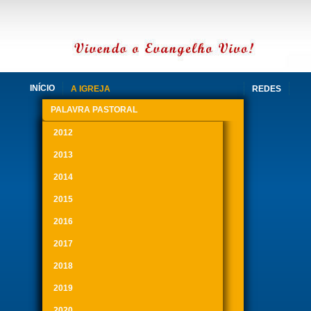
INÍCIO
A IGREJA
REDES
PALAVRA PASTORAL
2012
2013
2014
2015
2016
2017
2018
2019
2020