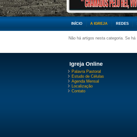
INÍCIO
A IGREJA
REDES
Não há artigos nesta categoria. Se há
Igreja Online
Palavra Pastoral
Estudo de Células
Agenda Mensal
Localização
Contato