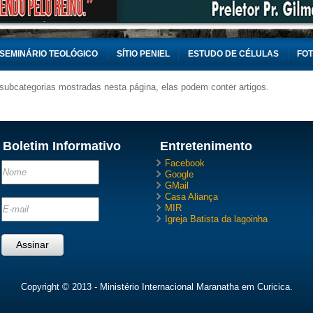
SEMINÁRIO TEOLÓGICO
SÍTIO PENIEL
ESTUDO DE CÉLULAS
FO
 subcategorias mostradas nesta página, elas podem conter artigos.
Boletim Informativo
Entretenimento
Facebook
Google
GMail
Casa Aliança
MIR
Igreja Batista da lagoinha
Copyright © 2013 - Ministério Internacional Maranatha em Curicica.