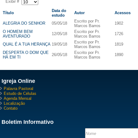
Exibir #
Data do
Título
Autor
Acessos
estudo
Escrito por Pr.
ALEGRIA DO SENHOR
05/05/18
1902
Marcos Barros
O HOMEM BEM
Escrito por Pr.
12/05/18
1726
AVENTURADO
Marcos Barros
Escrito por Pr.
QUAL É A TUA HERANÇA
19/05/18
1819
Marcos Barros
DESPERTA O DOM QUE
Escrito por Pr.
26/05/18
1890
HÁ EM TI
Marcos Barros
Igreja Online
Palavra Pastoral
Estudo de Células
Agenda Mensal
Localização
Contato
Boletim Informativo